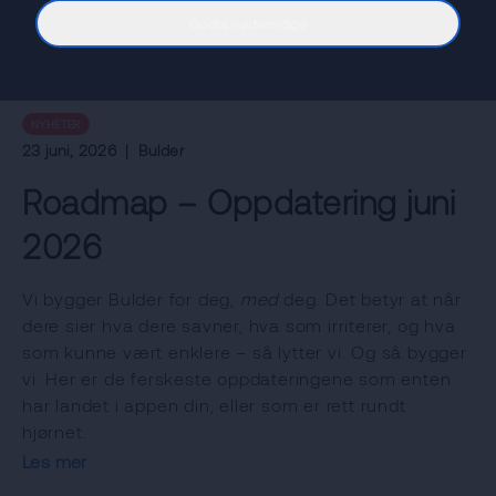
Godta nødvendige
NYHETER
23 juni, 2026
|
Bulder
Roadmap – Oppdatering juni
2026
Vi bygger Bulder for deg,
med
deg. Det betyr at når
dere sier hva dere savner, hva som irriterer, og hva
som kunne vært enklere – så lytter vi. Og så bygger
vi. Her er de ferskeste oppdateringene som enten
har landet i appen din, eller som er rett rundt
hjørnet.
Les mer