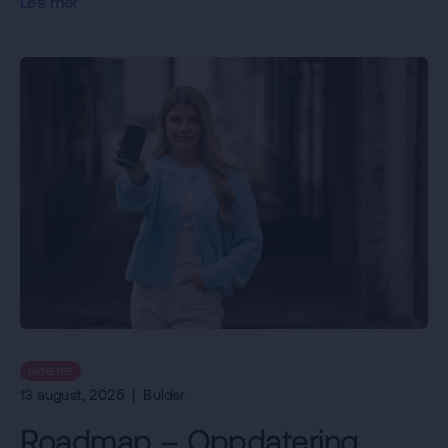
Les mer
NYHETER
13 august, 2025
|
Bulder
Roadmap – Oppdatering