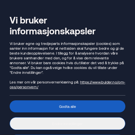
Flytt lånet
Vi bruker
Open sear
Ope
informasjonskapsler
Vi bruker egne og tredjeparts informasjonskapsler (cookies) som
samler inn informasjon for at nettsiden skal fungere bedre og gi de
beste kundeopplevelsene. I tillegg for å analysere hvordan våre
Blogg
brukere samhandler med den, og for å vise dem relevante
annonser. Vi bruker bare cookies hvis du tillater det ved å trykke på
"Godta alle". Du kan også velge hvilke cookies du vil tillate under
"Endre innstillinger".
Les mer om vår personvernerklæring på:
https://www.bulder.no/om-
oss/personvern/
Godta alle
Endre innstillinger