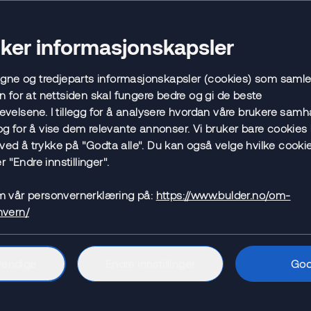
uker informasjonskapsler
egne og tredjeparts informasjonskapsler (cookies) som samle
n for at nettsiden skal fungere bedre og gi de beste
ilke typer personopplysninger sam
velsene. I tillegg for å analysere hvordan våre brukere samh
g for å vise dem relevante annonser. Vi bruker bare cookies 
de opplysninger
t ved å trykke på "Godta alle". Du kan også velge hvilke cookie
 som er alminnelig kjent i personens omgangskrets, eller s
r "Endre innstillinger".
e vil være problematisk at blir kjent i personens omgangskret
m vår personvernerklæring på:
https://www.bulder.no/om-
 være navn, fødselsdato og –nummer, kontaktinformasjon, so
nvern/
osv.), relasjoner (barn, foreldre, verge, medlemskap (unntatt de
itive personopplysninger)), næringskode, kjønn og statsborg
vendige
Endre innstillinger
God
opplysninger
plysninger om rettigheter og plikter mellom Bulder og perso