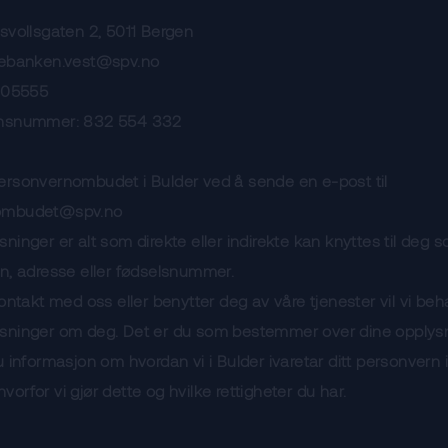
svollsgaten 2, 5011 Bergen
rebanken.vest@spv.no
5 05555
onsnummer: 832 554 332
ersonvernombudet i Bulder ved å sende en e-post til
ombudet@spv.no
ninger er alt som direkte eller indirekte kan knyttes til deg 
n, adresse eller fødselsnummer.
kontakt med oss eller benytter deg av våre tjenester vil vi be
sninger om deg. Det er du som bestemmer over dine opplysn
u informasjon om hvordan vi i Bulder ivaretar ditt personvern
orfor vi gjør dette og hvilke rettigheter du har.