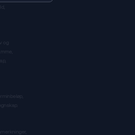
ld,
v og
ramme,
ap,
erminbeløp,
regnskap.
nmerkninger,