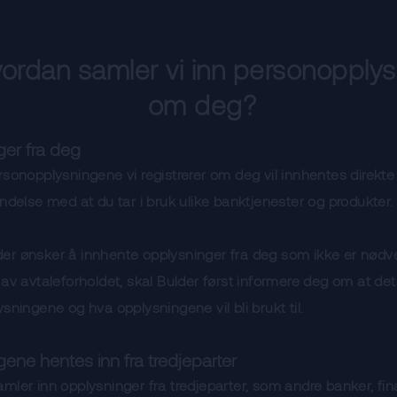
vordan samler vi inn personopplys
om deg?
er fra deg
rsonopplysningene vi registrerer om deg vil innhentes direkt
indelse med at du tar i bruk ulike banktjenester og produkter.
er ønsker å innhente opplysninger fra deg som ikke er nødv
av avtaleforholdet, skal Bulder først informere deg om at det er
ysningene og hva opplysningene vil bli brukt til.
ene hentes inn fra tredjeparter
mler inn opplysninger fra tredjeparter, som andre banker, fi