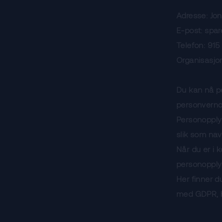
Adresse: Jon
E-post: spa
Telefon: 91
Organisasj
Du kan nå p
personvern
Personopplys
slik som nav
Når du er i 
personopply
Her finner d
med GDPR, hv