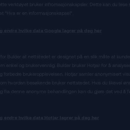
ette verktøyet bruker infromasjonskapsler. Dette kan du les
t "Hva er en informasjonskapsel".
g endre hvilke data Google lagrer på deg her
g for Bulder at nettstedet er designet på en slik måte at kund
m enkel og brukervennlig. Bulder bruker Hotjar for å analyse
g forbedre brukeropplevelsen. Hotjar samler anonymisert visu
om hvordan besøkende bruker nettstedet. Hvis du likevel øn
eg fra denne anonyme behandlingen kan du gjøre det ved å f
g endre hvilke data Hotjar lagrer på deg her