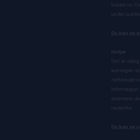
bulder.no. D
under punkte
Du kan se o
Hotjar
Det er vikti
løsningen so
nettstedet o
informasjon 
reservere d
nedenfor
Du kan se o