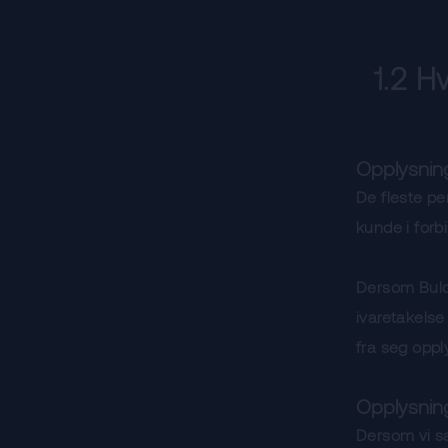
1.2 H
Opplysning
De fleste pe
kunde i forb
Dersom Buld
ivaretakelse 
fra seg oppl
Opplysning
Dersom vi sa