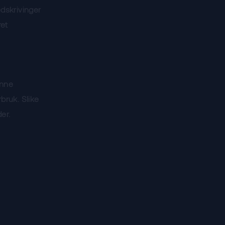
edskrivinger
ret
enne
bruk. Slike
er.