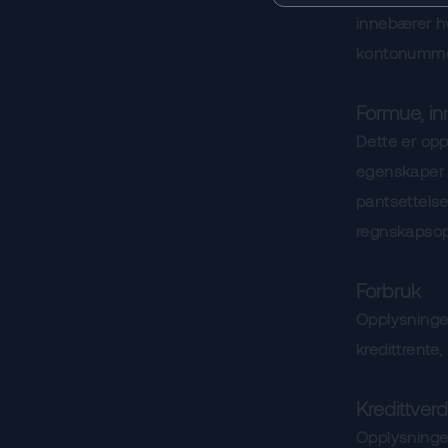
innebærer hv
kontonummer,
Formue, inn
Dette er op
egenskaper v
pantsettelse
regnskapsopp
Forbruk
Opplysninger
kredittrente,
Kredittver
Opplysninge