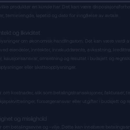
ilke produkter en kunde har. Det kan være disposisjonsforho
 terminlengde, løpetid og dato for inngåelse av avtale.
tekt og likviditet
plysninger om økonomisk handlingsrom. Det kan være verdi a
ed eiendeler, inntekter, innskuddsrente, avkastning, kreditt
r, kausjonsansvar, omsetning og resultat i budsjett og regnsk
lysninger eller skatteopplysninger.
 om kostnader, slik som betalingstransaksjoner, fakturaer, t
 kjøpskvitteringer, forsørgeransvar eller utgifter i budsjett og 
dighet og mislighold
r om betalingsevne og -vilje. Dette kan innebære betalingsa