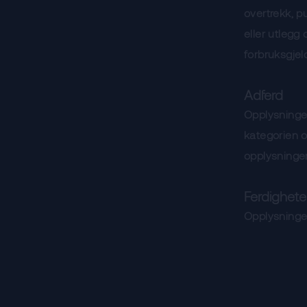
overtrekk, pu
eller utlegg
forbruksgjeld
Adferd
Opplysninger
kategorien o
opplysninger
Ferdighete
Opplysninge