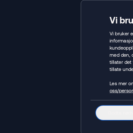
Vi br
Vi bruker 
informasjo
1.1 Hv
kundeopple
med den, o
Overordne
tillater de
Opplysninger
tillate unde
antas at ikk
Les mer o
eksempelvis
oss/perso
(gift/skilt/
avsløre sens
Godta nød
Generelle 
Generelle op