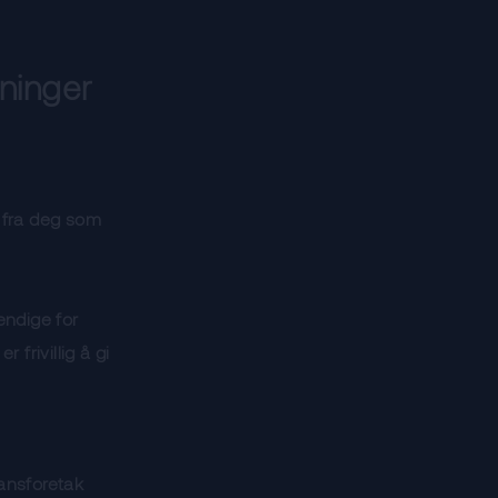
ninger
e fra deg som
endige for
 frivillig å gi
nansforetak