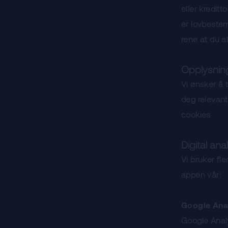
eller kredit
er lovbestem
rene at du al
Opplysning
Vi ønsker å 
deg relevant
cookies
Digital ana
Vi bruker fl
appen vår:
Google Ana
Google Analy