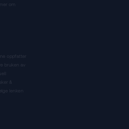
e mer om
ene oppfatter
re bruken av
ell
sker å
ølge lenken