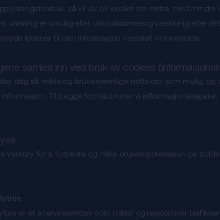
topplysningsforetak, så vil du bli varslet om dette, med mindr
t, varsling er umulig eller uforholdsmessig vanskelig eller de
lerede kjenner til den informasjon varselet vil inneholde.
ene samles inn ved bruk av cookies (informasjonsk
tilby deg så enkle og brukervennlige nettsider som mulig, og v
 informasjon. Til begge formål bruker vi informasjonskapsler,
lyse
ere verktøy for å forbedre og måle brukeropplevelsen på bulde
lytics
tics er et analyseverktøy som måler og rapporterer trafikke