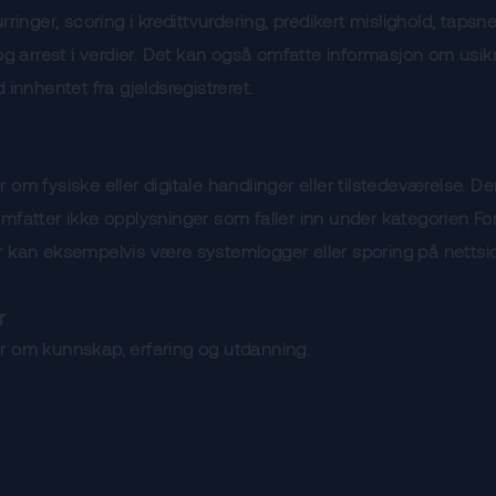
rringer, scoring i kredittvurdering, predikert mislighold, tapsn
 og arrest i verdier. Det kan også omfatte informasjon om usik
 innhentet fra gjeldsregistreret.
 om fysiske eller digitale handlinger eller tilstedeværelse. D
mfatter ikke opplysninger som faller inn under kategorien For
 kan eksempelvis være systemlogger eller sporing på nettsid
r
r om kunnskap, erfaring og utdanning.