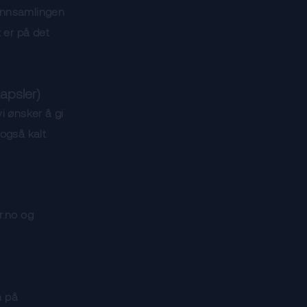
e innsamlingen
t er på det
apsler)
i ønsker å gi
 også kalt
r.no og
n på