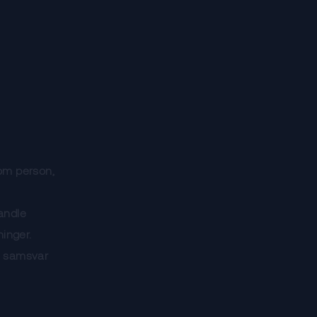
som person,
handle
inger.
 i samsvar