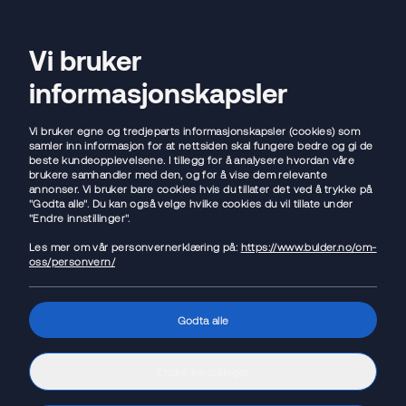
Flytt lånet
Vi bruker
Open sear
Ope
informasjonskapsler
Hjem
/
Bruke
/
Barne og ungdomskonto
Vi bruker egne og tredjeparts informasjonskapsler (cookies) som
samler inn informasjon for at nettsiden skal fungere bedre og gi de
beste kundeopplevelsene. I tillegg for å analysere hvordan våre
brukere samhandler med den, og for å vise dem relevante
annonser. Vi bruker bare cookies hvis du tillater det ved å trykke på
"Godta alle". Du kan også velge hvilke cookies du vil tillate under
"Endre innstillinger".
Les mer om vår personvernerklæring på:
https://www.bulder.no/om-
oss/personvern/
Godta alle
Barne- og ungdomskonto
Endre innstillinger
🎉 Sparekonto Ung med
4.00
% rente fra første krone