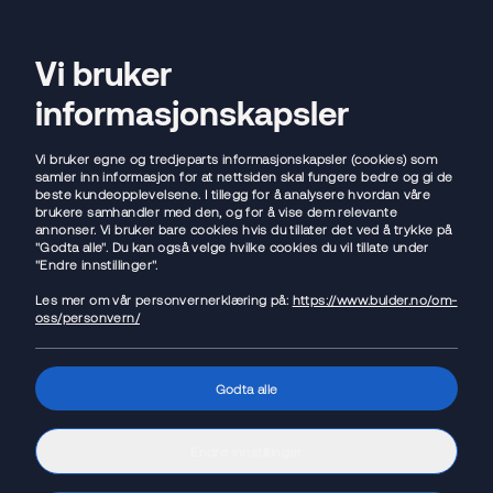
Flytt lånet
Vi bruker
Open sear
Ope
informasjonskapsler
Hjem
/
Spare
/
Mikrosparing
Vi bruker egne og tredjeparts informasjonskapsler (cookies) som
samler inn informasjon for at nettsiden skal fungere bedre og gi de
beste kundeopplevelsene. I tillegg for å analysere hvordan våre
brukere samhandler med den, og for å vise dem relevante
annonser. Vi bruker bare cookies hvis du tillater det ved å trykke på
"Godta alle". Du kan også velge hvilke cookies du vil tillate under
"Endre innstillinger".
Les mer om vår personvernerklæring på:
https://www.bulder.no/om-
oss/personvern/
Godta alle
Endre innstillinger
Mikrosparing - Spar litt hver