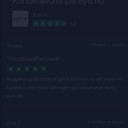
Kundefavoritt på Bytt.no
Bytt.no
4.3
Verifisert av bytt.no
Tommy
“
Fremtidsrettet bank
”
Hyggelig og kompetent gjeng som kun vil det beste for
kundene sine. Enkle løsninger og konkurransedyktig
som få!
Verifisert av bytt.no
Arne R