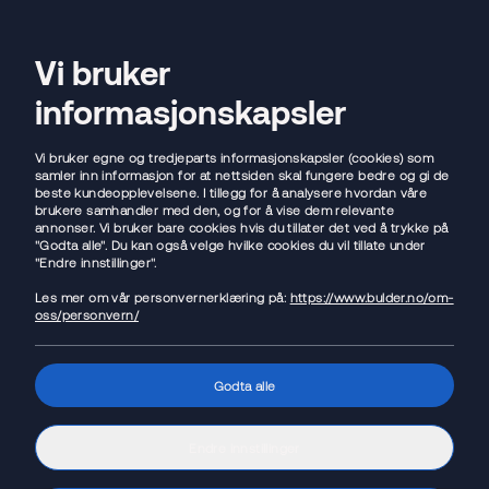
Flytt lånet
Vi bruker
Open sear
Ope
informasjonskapsler
Vi bruker egne og tredjeparts informasjonskapsler (cookies) som
Få boliglån med best mulig
samler inn informasjon for at nettsiden skal fungere bedre og gi de
beste kundeopplevelsene. I tillegg for å analysere hvordan våre
brukere samhandler med den, og for å vise dem relevante
rente uten å prute
annonser. Vi bruker bare cookies hvis du tillater det ved å trykke på
"Godta alle". Du kan også velge hvilke cookies du vil tillate under
"Endre innstillinger".
🤑 Gebyrfritt boliglån
Les mer om vår personvernerklæring på:
https://www.bulder.no/om-
oss/personvern/
💸 Mulighet for kundeutbytte
📉 Vi setter
automatisk ned
renten din
Godta alle
🥇 EPSI - Norges
mest fornøyde kunder
Endre innstillinger
Sjekk din pris og flytt boliglånet