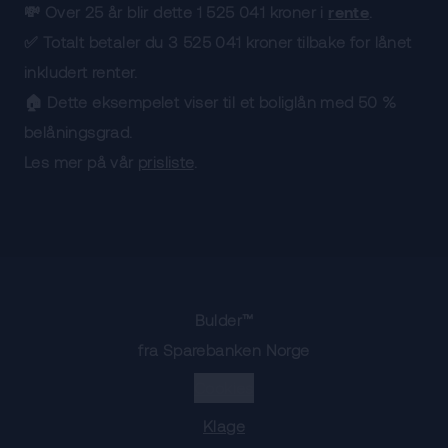
💸 Over 25 år blir dette 1 525 041 kroner i
rente
.
✅ Totalt betaler du 3 525 041 kroner tilbake for lånet
inkludert renter.
🏠 Dette eksempelet viser til et boliglån med 50 %
belåningsgrad.
Les mer på vår
prisliste
.
Bulder™
fra Sparebanken Norge
Cookies
Klage