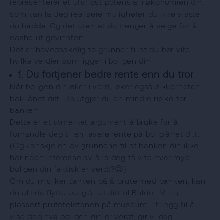
representerer et uforløst potensial i økonomien din,
som kan la deg realisere muligheter du ikke visste
du hadde. Og det uten at du trenger å selge for å
cashe ut gevinsten.
Det er hovedsakelig to grunner til at du bør vite
hvilke verdier som ligger i boligen din:
1. Du fortjener bedre rente enn du tror
Når boligen din øker i verdi, øker også sikkerheten
bak lånet ditt. Da utgjør du en mindre risiko for
banken.
Dette er et utmerket argument å bruke for å
forhandle deg til en lavere rente på boliglånet ditt.
(Og kanskje en av grunnene til at banken din ikke
har noen interesse av å la deg få vite hvor mye
boligen din faktisk er verdt?😉)
Om du misliker tanken på å prute med banken, kan
du alltids flytte boliglånet ditt til Bulder. Vi har
plassert prutetelefonen på museum. I tillegg til å
vise deg hva boligen din er verdt, gir vi deg