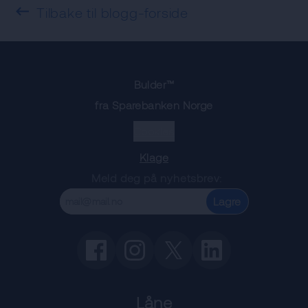
Tilbake til blogg-forside
Bulder™
fra Sparebanken Norge
Cookies
Klage
Meld deg på nyhetsbrev:
Lagre
Låne