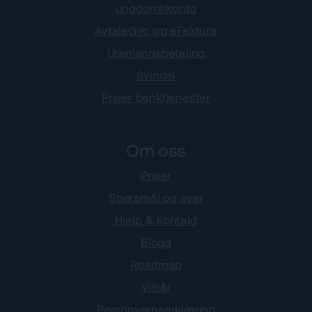
ungdomskonto
AvtaleGiro og eFaktura
Utenlandsbetaling
Svindel
Priser banktjenester
Om oss
Priser
Spørsmål og svar
Hjelp & kontakt
Blogg
Roadmap
Vilkår
Personvernserklæring