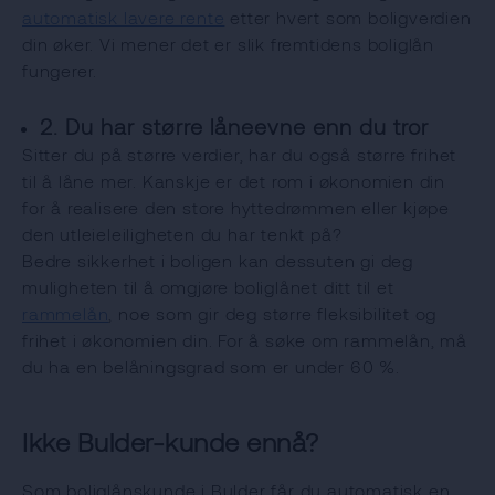
automatisk lavere rente
etter hvert som boligverdien
din øker. Vi mener det er slik fremtidens boliglån
fungerer.
2. Du har større låneevne enn du tror
Sitter du på større verdier, har du også større frihet
til å låne mer. Kanskje er det rom i økonomien din
for å realisere den store hyttedrømmen eller kjøpe
den utleieleiligheten du har tenkt på?
Bedre sikkerhet i boligen kan dessuten gi deg
muligheten til å omgjøre boliglånet ditt til et
rammelån
, noe som gir deg større fleksibilitet og
frihet i økonomien din. For å søke om rammelån, må
du ha en belåningsgrad som er under 60 %.
Ikke Bulder-kunde ennå?
Som boliglånskunde i Bulder får du automatisk en