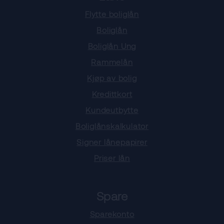
Flytte boliglån
Boliglån
Boliglån Ung
Rammelån
Kjøp av bolig
Kredittkort
Kundeutbytte
Boliglånskalkulator
Signer lånepapirer
Priser lån
Spare
Sparekonto