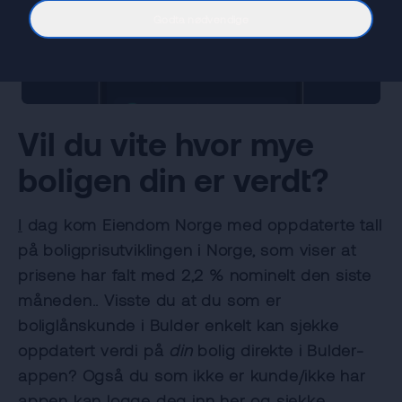
Godta nødvendige
Vil du vite hvor mye
boligen din er verdt?
I
dag kom Eiendom Norge med oppdaterte tall
på boligprisutviklingen i Norge, som viser at
prisene har falt med 2,2 % nominelt den siste
måneden.. Visste du at du som er
boliglånskunde i Bulder enkelt kan sjekke
oppdatert verdi på
din
bolig direkte i Bulder-
appen? Også du som ikke er kunde/ikke har
appen kan
logge deg inn her
og sjekke