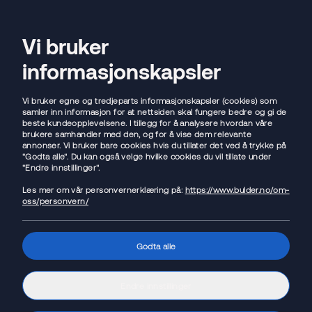
Flytt lånet
Vi bruker
Open sear
Ope
informasjonskapsler
Vi bruker egne og tredjeparts informasjonskapsler (cookies) som
samler inn informasjon for at nettsiden skal fungere bedre og gi de
beste kundeopplevelsene. I tillegg for å analysere hvordan våre
brukere samhandler med den, og for å vise dem relevante
annonser. Vi bruker bare cookies hvis du tillater det ved å trykke på
"Godta alle". Du kan også velge hvilke cookies du vil tillate under
"Endre innstillinger".
Les mer om vår personvernerklæring på:
https://www.bulder.no/om-
oss/personvern/
Godta alle
Endre innstillinger