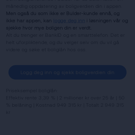
månedlig oppdatering av boligverdien din i appen.
Men også du som ikke er Bulder-kunde ennå, og
ikke har appen, kan
logge deg inn
i løsningen vår og
sjekke hvor mye boligen din er verdt.
Alt du trenger er BankID og en smarttelefon. Det er
helt uforpliktende, og du velger selv om du vil gå
videre og søke et boliglån hos oss.
Logg deg inn og sjekk boligverdien din
Priseksempel boliglån:
Effektiv rente 3,39 % | 2 millioner kr over 25 år | 50
% belåning | Kostnad 949 315 kr | Totalt 2 949 315
kr