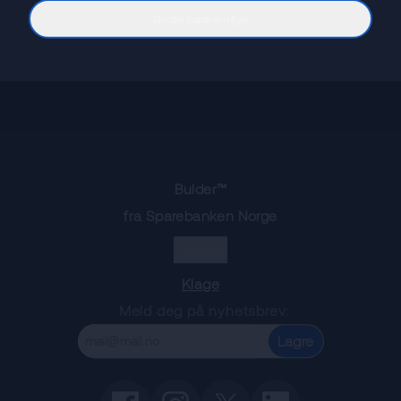
📄
Nye vedtekter
Godta nødvendige
Bulder™
fra Sparebanken Norge
Cookies
Klage
Meld deg på nyhetsbrev:
Lagre