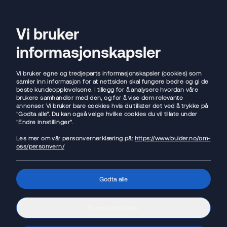
Flytt lånet
Vi bruker
Open sear
Ope
informasjonskapsler
Hjem
/
Endringer i fondet Bulder 80
Vi bruker egne og tredjeparts informasjonskapsler (cookies) som
På vegne av fondsforvalter Alfred Berg, videresender vi
samler inn informasjon for at nettsiden skal fungere bedre og gi de
beste kundeopplevelsene. I tillegg for å analysere hvordan våre
informasjon til alle kunder som har Bulder 80-fondet,
brukere samhandler med den, og for å vise dem relevante
annonser. Vi bruker bare cookies hvis du tillater det ved å trykke på
se vedlagte dokumenter for mer informasjon.
"Godta alle". Du kan også velge hvilke cookies du vil tillate under
"Endre innstillinger".
Du vil også få en egen e-post fra oss med informasjon
Les mer om vår personvernerklæring på:
https://www.bulder.no/om-
oss/personvern/
om forbedringer i vårt fondstilbud som vil gi deg et
bredere tilbud til en lavere pris.
Godta alle
📄
Innkalling til andelseiermøte
Endre innstillinger
📄
Informasjon til andelseiere