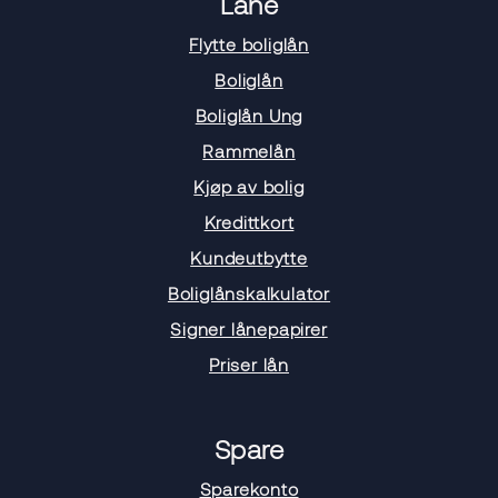
Låne
Flytte boliglån
Boliglån
Boliglån Ung
Rammelån
Kjøp av bolig
Kredittkort
Kundeutbytte
Boliglånskalkulator
Signer lånepapirer
Priser lån
Spare
Sparekonto