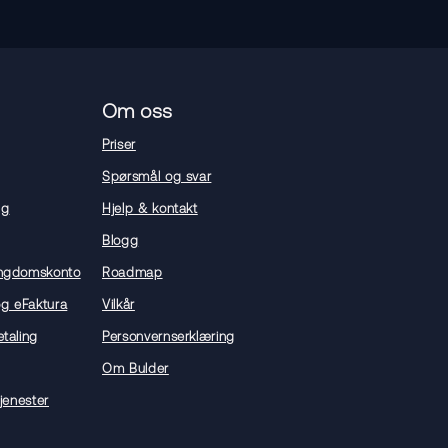
Om oss
Priser
Spørsmål og svar
ng
Hjelp & kontakt
Blogg
ngdomskonto
Roadmap
og eFaktura
Vilkår
taling
Personvernserklæring
Om Bulder
jenester