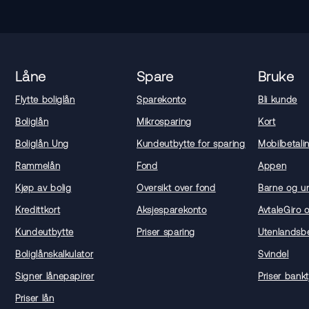
Låne
Spare
Bruke
Flytte boliglån
Sparekonto
Bli kunde
Boliglån
Mikrosparing
Kort
Boliglån Ung
Kundeutbytte for sparing
Mobilbetali
Rammelån
Fond
Appen
Kjøp av bolig
Oversikt over fond
Barne og u
Kredittkort
Aksjesparekonto
AvtaleGiro 
Kundeutbytte
Priser sparing
Utenlandsbe
Boliglånskalkulator
Svindel
Signer lånepapirer
Priser bankt
Priser lån