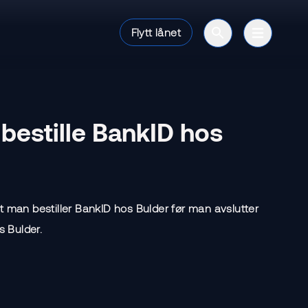
Flytt lånet
Open search bar
Open mai
 bestille BankID hos
at man bestiller BankID hos Bulder før man avslutter
 Bulder.