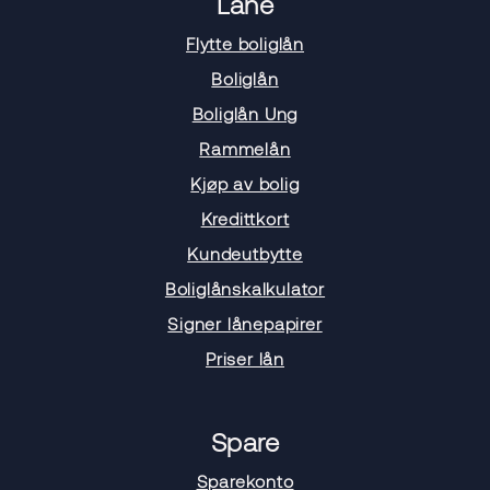
Låne
Flytte boliglån
Boliglån
Boliglån Ung
Rammelån
Kjøp av bolig
Kredittkort
Kundeutbytte
Boliglånskalkulator
Signer lånepapirer
Priser lån
Spare
Sparekonto