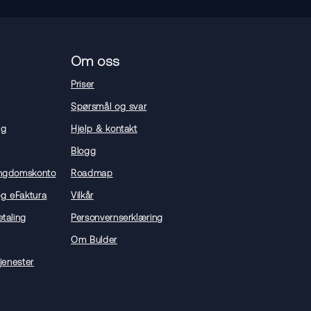
Om oss
Priser
Spørsmål og svar
ng
Hjelp & kontakt
Blogg
ngdomskonto
Roadmap
og eFaktura
Vilkår
taling
Personvernserklæring
Om Bulder
jenester