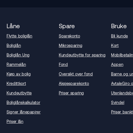
Låne
Spare
Bruke
Flytte boliglån
Sparekonto
Bli kunde
Boliglån
Mikrosparing
Kort
Boliglån Ung
Kundeutbytte for sparing
Mobilbetali
Rammelån
Fond
Appen
Kjøp av bolig
Oversikt over fond
Barne og u
Kredittkort
Aksjesparekonto
AvtaleGiro 
Kundeutbytte
Priser sparing
Utenlandsbe
Boliglånskalkulator
Svindel
Signer lånepapirer
Priser bankt
Priser lån