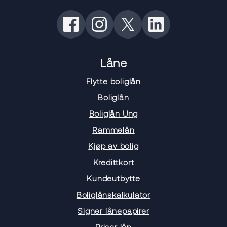
Låne
Flytte boliglån
Boliglån
Boliglån Ung
Rammelån
Kjøp av bolig
Kredittkort
Kundeutbytte
Boliglånskalkulator
Signer lånepapirer
Priser lån