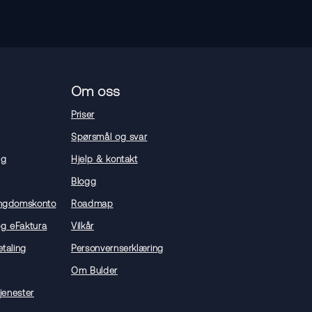
Om oss
Priser
Spørsmål og svar
ng
Hjelp & kontakt
Blogg
ngdomskonto
Roadmap
og eFaktura
Vilkår
taling
Personvernserklæring
Om Bulder
jenester