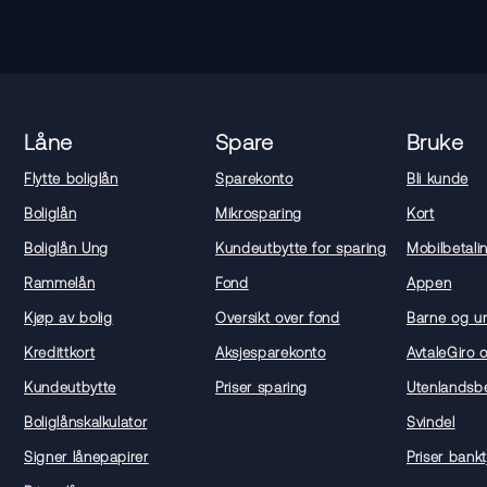
Låne
Spare
Bruke
Flytte boliglån
Sparekonto
Bli kunde
Boliglån
Mikrosparing
Kort
Boliglån Ung
Kundeutbytte for sparing
Mobilbetali
Rammelån
Fond
Appen
Kjøp av bolig
Oversikt over fond
Barne og u
Kredittkort
Aksjesparekonto
AvtaleGiro 
Kundeutbytte
Priser sparing
Utenlandsbe
Boliglånskalkulator
Svindel
Signer lånepapirer
Priser bankt