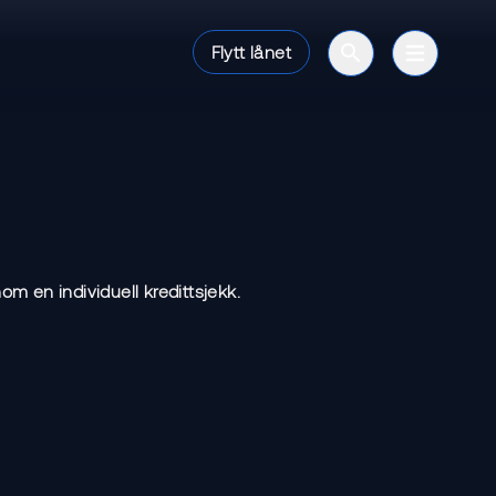
Flytt lånet
Open search bar
Open mai
om en individuell kredittsjekk.