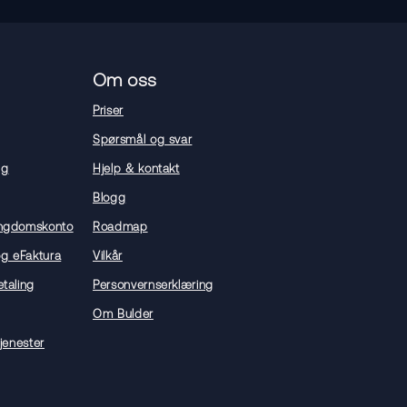
Om oss
Priser
Spørsmål og svar
ng
Hjelp & kontakt
Blogg
ngdomskonto
Roadmap
og eFaktura
Vilkår
taling
Personvernserklæring
Om Bulder
jenester