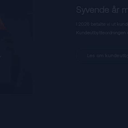
Syvende år m
I 2026 betalte vi ut kun
Kundeutbytteordningen er
Les om kundeutb