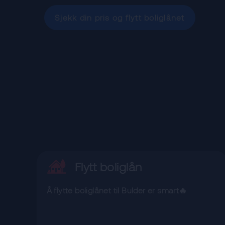
Sjekk din pris og flytt boliglånet
Flytt boliglån
Å flytte boliglånet til Bulder er smart🔥