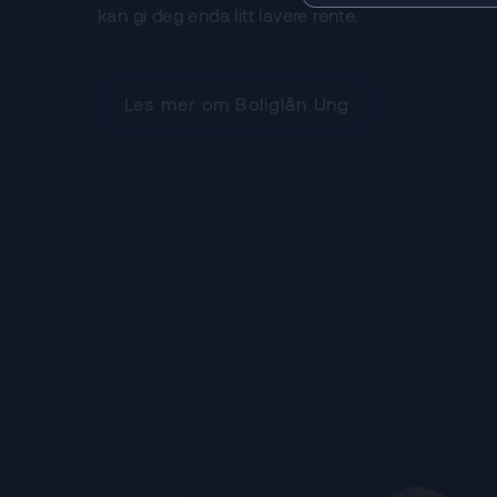
kan gi deg enda litt lavere rente.
Les mer om Boliglån Ung