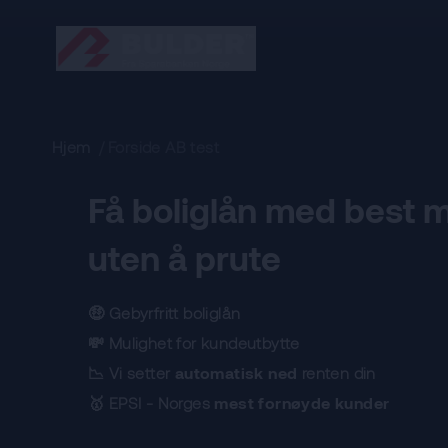
Hjem
/
Forside AB test
Få boliglån med best m
uten å prute
🤑 Gebyrfritt boliglån
💸 Mulighet for kundeutbytte
📉 Vi setter
automatisk ned
renten din
🥇 EPSI - Norges
mest fornøyde kunder