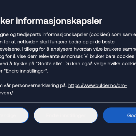
uker informasjonskapsler
egne og tredjeparts informasjonskapsler (cookies) som samle
n for at nettsiden skal fungere bedre og gi de beste
velsene. I tillegg for å analysere hvordan våre brukere samh
g for å vise dem relevante annonser. Vi bruker bare cookies 
t ved å trykke på "Godta alle". Du kan også velge hvilke cookie
r "Endre innstillinger".
m vår personvernerklæring på:
https://www.bulder.no/om-
nvern/
vendige
Endre innstillinger
God
re få Boliglån Ung. Det