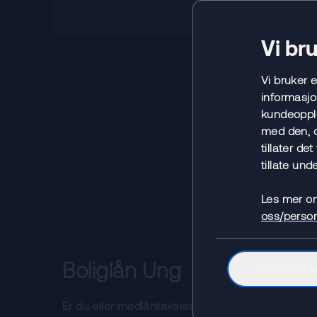
Vi br
Vi bruker 
informasjo
kundeopple
med den, o
tillater de
tillate unde
Les mer o
oss/perso
Boliglån Ung
Godta nød
Er du eller medlåntakeren din under 35 år, kan de