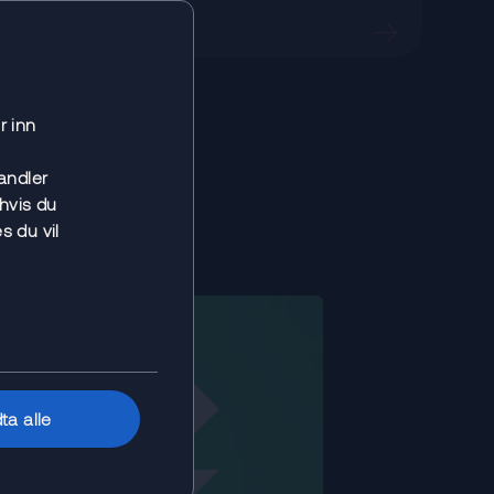
r inn
andler
hvis du
s du vil
ta alle