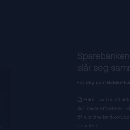
Sparebanken
slår seg sa
For deg som Bulder-kun
🦸 Bulder skal bestå
akk
den beste utfordreren i
💳 Alle dine bankkort, ko
videreført.